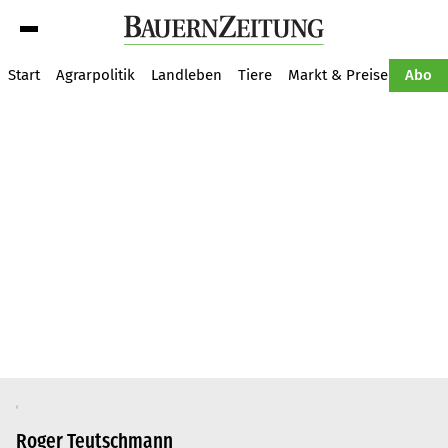
Suche
Start
Agrarpolitik
Landleben
Tiere
Markt & Preise
Pflan
Abo
Roger Teutschmann