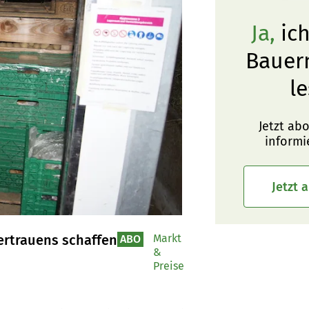
Ja,
ich
Bauer
le
Jetzt ab
informi
Jetzt 
ertrauens schaffen
Markt
ABO
&
Preise