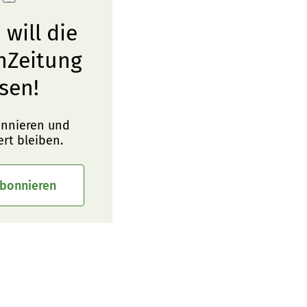
 will die
nZeitung
sen!
onnieren und
ert bleiben.
abonnieren