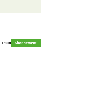
Traumtraktor
Abonnement
Hof-Management
Jahresserie