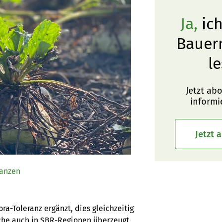
Ja,
ich
Bauer
le
Jetzt ab
informi
Jetzt 
lanzen
-Toleranz ergänzt, dies gleichzeitig 
che auch in SBR-Regionen überzeugt.