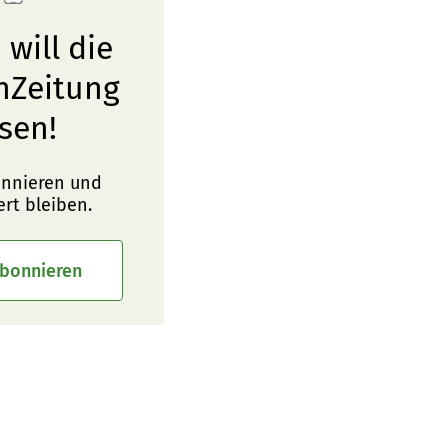
 will die
nZeitung
sen!
onnieren und
ert bleiben.
abonnieren