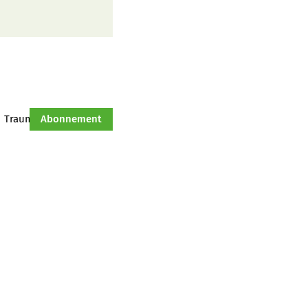
Traumtraktor
Abonnement
Hof-Management
Jahresserie