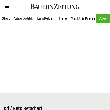
Suche
Start
Agrarpolitik
Landleben
Tiere
Markt & Preise
Pflan
Abo
pd / Reto Betschart