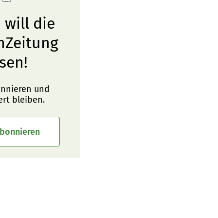
 will die
nZeitung
sen!
onnieren und
ert bleiben.
abonnieren