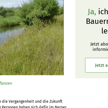
Ja,
ich
Bauer
le
Jetzt ab
informi
Jetzt 
flanzen
 die Vergangenheit und die Zukunft 
0 Personen haben sich dafür im Berner 