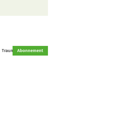
Traumtraktor
Abonnement
Hof-Management
Jahresserie