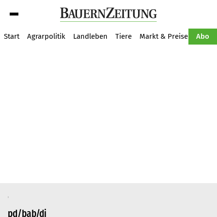
Suche
Start
Agrarpolitik
Landleben
Tiere
Markt & Preise
Pflan
Abo
pd/bab/dj