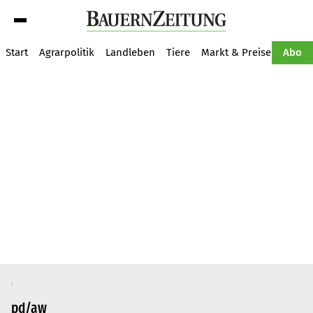
Suche
Start
Agrarpolitik
Landleben
Tiere
Markt & Preise
Pflan
Abo
pd/aw