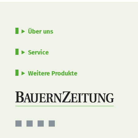
Über uns
Service
Weitere Produkte
BauernZeitung
BauernZeitung
BauernZeitung
BauernZeitung
auf
auf
auf
auf