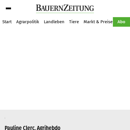
Suche
Start
Agrarpolitik
Landleben
Tiere
Markt & Preise
Pflan
Abo
Pauline Clerc, Agrihebdo