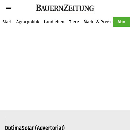
Suche
Start
Agrarpolitik
Landleben
Tiere
Markt & Preise
Pflan
Abo
OptimaSolar (Advertorial)