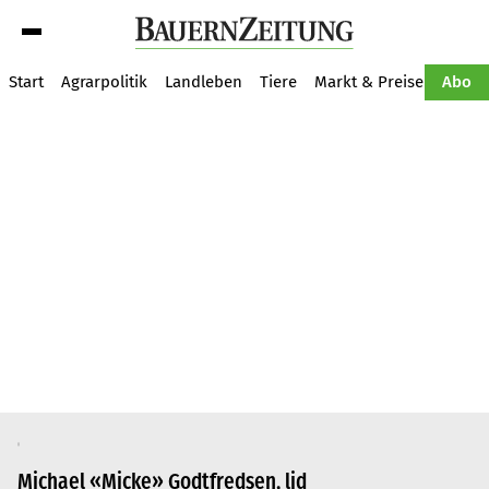
Suche
Start
Agrarpolitik
Landleben
Tiere
Markt & Preise
Pflan
Abo
Michael «Micke» Godtfredsen, lid