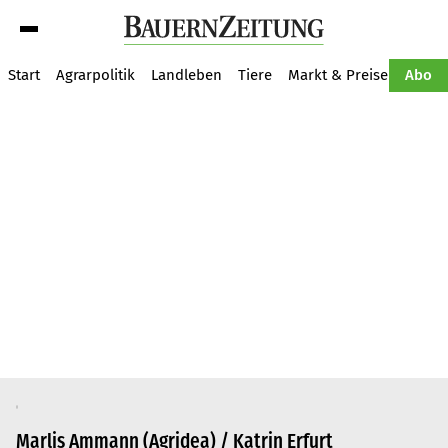
Suche
Start
Agrarpolitik
Landleben
Tiere
Markt & Preise
Pflan
Abo
Marlis Ammann (Agridea) / Katrin Erfurt