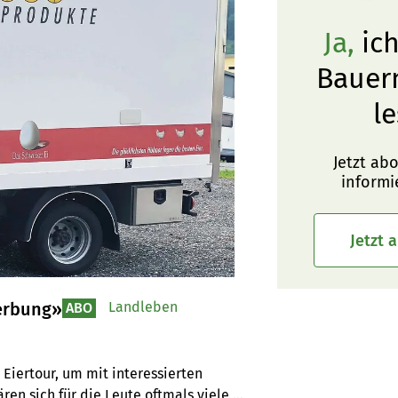
Ja,
ich
Bauer
le
Jetzt ab
informi
Jetzt 
Werbung»
Landleben
ABO
iertour, um mit interessierten 
en sich für die Leute oftmals viele 