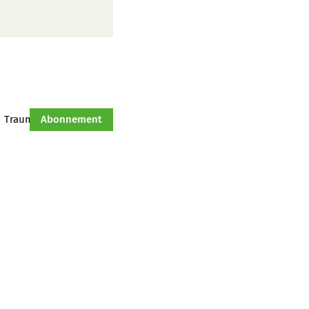
Traumtraktor
Abonnement
Hof-Management
Jahresserie