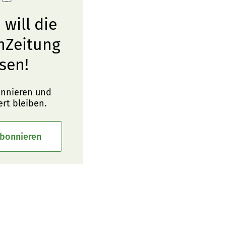
 will die
nZeitung
sen!
onnieren und
ert bleiben.
abonnieren