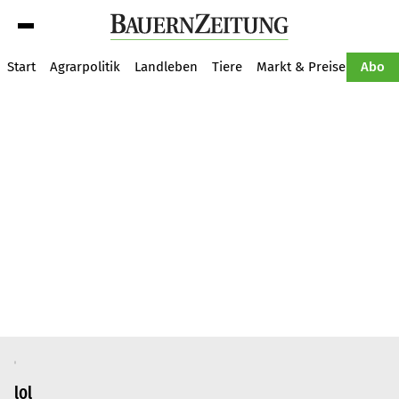
Suche
Start
Agrarpolitik
Landleben
Tiere
Markt & Preise
Pflan
Abo
lol