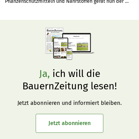
Pflanzenschutzmitteln und Nährstoffen gerät nun der 
heimische Putz- und Apothekenschrank ins Visier. Vor 
allem auf dem Land könne vom Haushalts-Abwasser 
nämlich eine Gefahr für den Gewässerschutz ausgehen.
Ja,
ich will die
BauernZeitung lesen!
Jetzt abonnieren und informiert bleiben.
Jetzt abonnieren