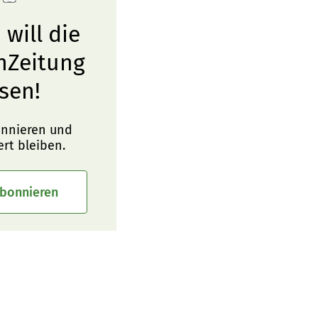
 will die
nZeitung
sen!
onnieren und
ert bleiben.
abonnieren