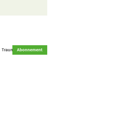
Traumtraktor
Abonnement
Hof-Management
Jahresserie