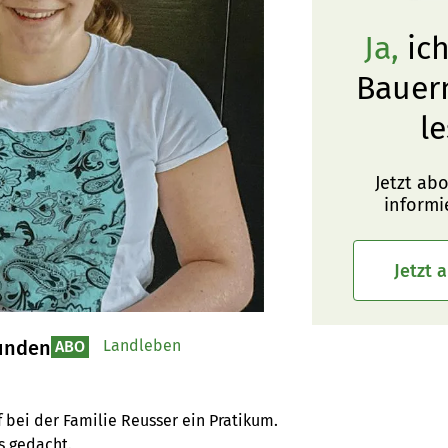
Ja,
ich
Bauer
le
Jetzt ab
informi
Jetzt 
tunden
Landleben
ABO
 bei der Familie Reusser ein Pratikum. 
s gedacht.