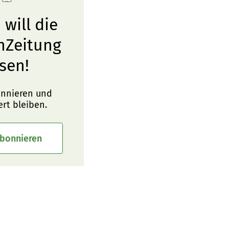
 will die
nZeitung
sen!
onnieren und
ert bleiben.
abonnieren