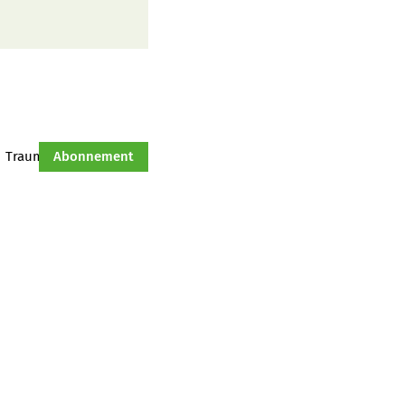
Traumtraktor
Abonnement
Hof-Management
Jahresserie