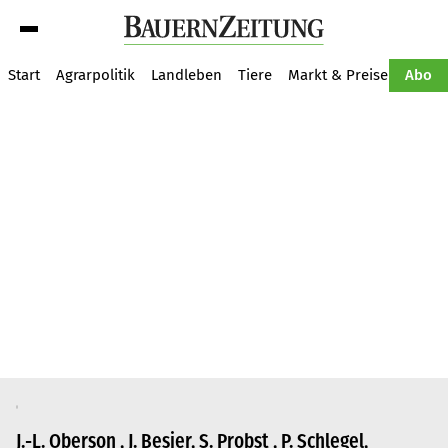
Suche
Start
Agrarpolitik
Landleben
Tiere
Markt & Preise
Pflan
Abo
J.-L. Oberson , J. Besier, S. Probst , P. Schlegel,