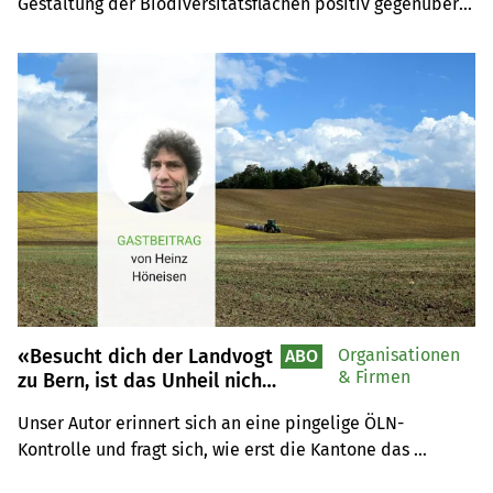
Gestaltung der Biodiversitätsflächen positiv gegenüber 
eingestellt. Jedoch fragt er sich, ob es tatsächlich dazu 
ein neues Regelwerk braucht. Und wer setzt es um und 
wer fordert nur?
«Besucht dich der Landvogt
Organisationen
ABO
& Firmen
zu Bern, ist das Unheil nicht
fern»
Unser Autor erinnert sich an eine pingelige ÖLN-
Kontrolle und fragt sich, wie erst die Kantone das 
Verordnungspaket 2023 kontrollieren wollen.