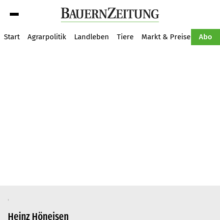
Suche
Start
Agrarpolitik
Landleben
Tiere
Markt & Preise
Pflan
Abo
Heinz Höneisen