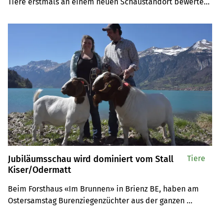
Tiere erstmals an einem neuen Schaustandort bewertet. 
Die beiden Experten kürten Alvaro mit seiner starken 
Beinstellung zum Mister und die kompakte Benschi zur 
Miss Swiss-Boer 2022.
Jubiläumsschau wird dominiert vom Stall
Tiere
Kiser/Odermatt
Beim Forsthaus «Im Brunnen» in Brienz BE, haben am 
Ostersamstag Burenziegenzüchter aus der ganzen 
Schweiz ihre Tiere aufgeführt. Die Gruppen waren von 