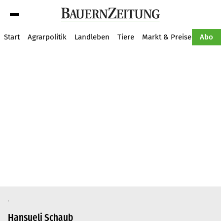
Suche
Start
Agrarpolitik
Landleben
Tiere
Markt & Preise
Pflan
Abo
Hansueli Schaub