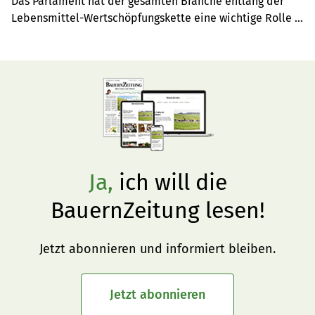
Das Parlament hat der gesamten Branche entlang der 
Lebensmittel-Wertschöpfungskette eine wichtige Rolle 
beigemessen, wenn es um die Erreichung der 
Reduktionsziele Pflanzenschutzmittel und 
Nährstoffverluste geht. Die Branche erhält hier auch eine 
wichtige Chance, um zu zeigen, was sie unternimmt.
Ja,
ich will die
BauernZeitung lesen!
Jetzt abonnieren und informiert bleiben.
Jetzt abonnieren