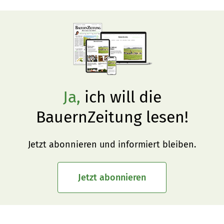
die Flucht, und Erbsen können das Wasser hören. Mit 
zahlreichen Beispielen aus aktuellen 
Forschungsprojekten im In- und Ausland spornte die 
Referentin Florianne Koechlin zum behutsamen Umgang 
mit der Natur an.
Ja,
ich will die
BauernZeitung lesen!
Jetzt abonnieren und informiert bleiben.
Jetzt abonnieren