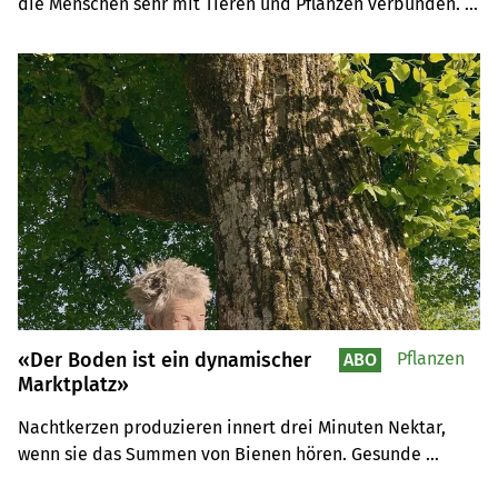
die Menschen sehr mit Tieren und Pflanzen verbunden. 
Da stört es auch nicht, wenn der Hund Kuhfladen frisst – 
er weiss, was er tut.
«Der Boden ist ein dynamischer
Pflanzen
ABO
Marktplatz»
Nachtkerzen produzieren innert drei Minuten Nektar, 
wenn sie das Summen von Bienen hören. Gesunde 
Tomaten schlagen mit ihren Duftstoffen Schädlinge in 