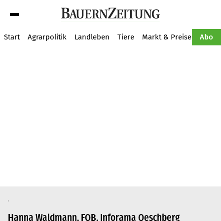
Suche
Start
Agrarpolitik
Landleben
Tiere
Markt & Preise
Pflan
Abo
Hanna Waldmann, FOB, Inforama Oeschberg