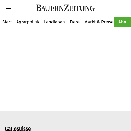
Suche
Start
Agrarpolitik
Landleben
Tiere
Markt & Preise
Pflan
Abo
Gallosuisse