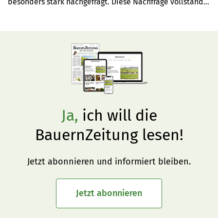
besonders stark nachgefragt. Diese Nachfrage vollständig 
oder zum Grossteil zu bedienen, ist für die Eierbranche 
zurzeit schwierig. Immer mehr Legehennen werden 
länger als ein Jahr gehalten. Die Eier dieser Hennen 
erreichen jedoch nicht mehr in allen Fällen die 
gewünschte Qualität für Konsum-Schaleneier, weshalb 
ein wachsender Anteil der Eier aus verlängerten 
Umtrieben in der Verarbeitung landet. Die fehlende 
inländische Eiermenge wird durch Importeier 
ausgeglichen.
Ja,
ich will die
BauernZeitung lesen!
Jetzt abonnieren und informiert bleiben.
Jetzt abonnieren