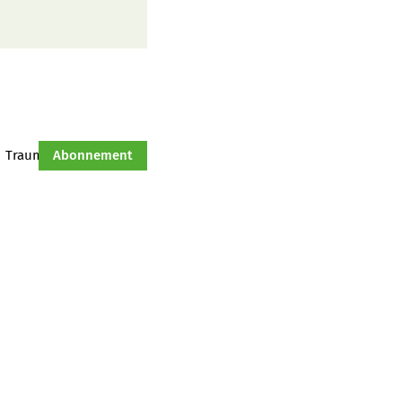
Traumtraktor
Abonnement
Hof-Management
Jahresserie