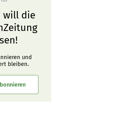
 will die
nZeitung
sen!
onnieren und
ert bleiben.
abonnieren