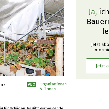
Ja,
ich
Bauer
le
Jetzt ab
informi
Jetzt 
vor
Organisationen
ABO
& Firmen
g für Schäden. Es gibt vorbeugende 