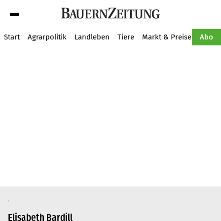
Suche
Start
Agrarpolitik
Landleben
Tiere
Markt & Preise
Pflan
Abo
Elisabeth Bardill