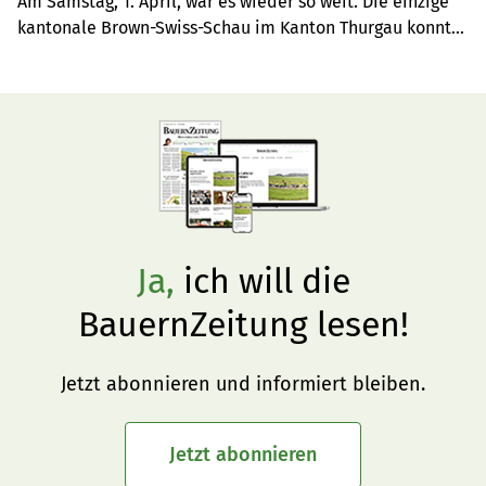
Am Samstag, 1. April, war es wieder so weit. Die einzige 
kantonale Brown-Swiss-Schau im Kanton Thurgau konnte 
durchgeführt werden. Erstmals fand die Ausstellung in 
der Halle von Daniel und Heinz Haffa in Mattwil statt.
Ja,
ich will die
BauernZeitung lesen!
Jetzt abonnieren und informiert bleiben.
Jetzt abonnieren