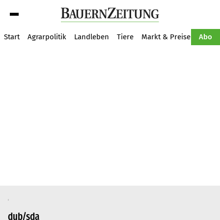
Suche
Start
Agrarpolitik
Landleben
Tiere
Markt & Preise
Pflan
Abo
dub/sda