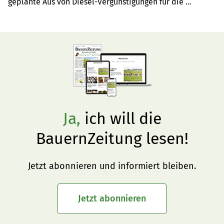
geplante Aus von Diesel-Vergünstigungen für die 
Landwirtschaft werden am Montag Tausende Bauern in 
Berlin erwartet.Die BauernZeitung ist vor Ort in Berlin 
und berichtet im Tagesverlauf aktuell über die Proteste. 
Ja,
ich will die
BauernZeitung lesen!
Jetzt abonnieren und informiert bleiben.
Jetzt abonnieren