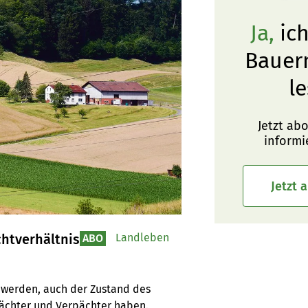
Ja,
ich
Bauer
le
Jetzt ab
informi
Jetzt 
chtverhältnis
Landleben
ABO
n werden, auch der Zustand des 
 Pächter und Verpächter haben.