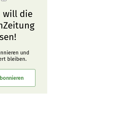
 will die
nZeitung
sen!
onnieren und
ert bleiben.
abonnieren