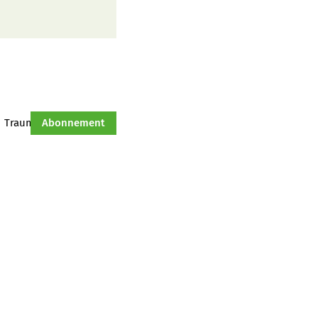
Traumtraktor
Abonnement
Hof-Management
Jahresserie