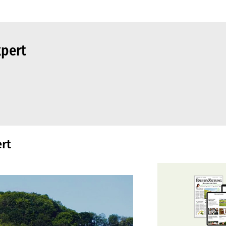
xpert
ert