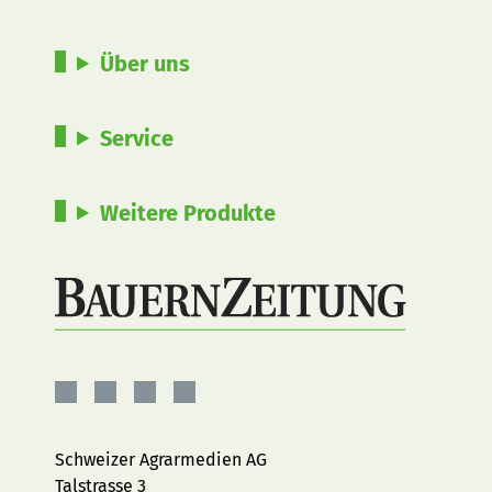
Über uns
Service
Weitere Produkte
BauernZeitung
BauernZeitung
BauernZeitung
BauernZeitung
auf
auf
auf
auf
Facebook
Instagram
YouTube
LinkedIn
Schweizer Agrarmedien AG
Talstrasse 3