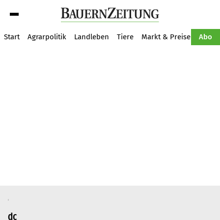
Suche
Start
Agrarpolitik
Landleben
Tiere
Markt & Preise
Pflan
Abo
dc