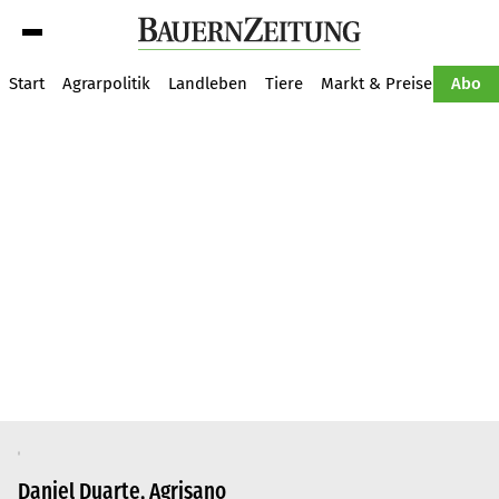
Suche
Start
Agrarpolitik
Landleben
Tiere
Markt & Preise
Pflan
Abo
Daniel Duarte, Agrisano