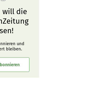
 will die
nZeitung
sen!
onnieren und
ert bleiben.
abonnieren