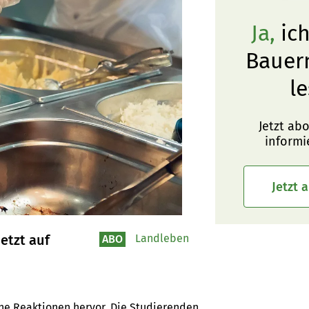
Ja,
ich
Bauer
le
Jetzt ab
informi
Jetzt 
etzt auf
Landleben
ABO
he Reaktionen hervor. Die Studierenden 