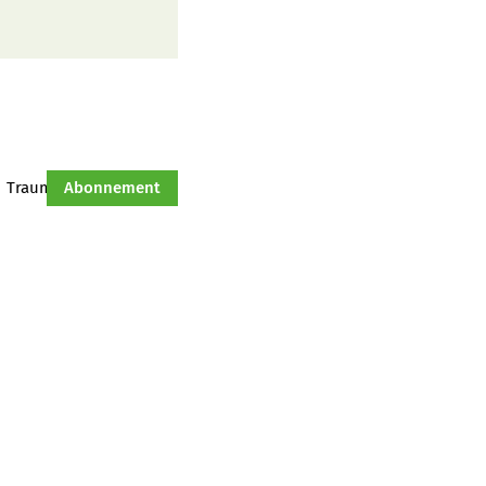
Traumtraktor
Abonnement
Hof-Management
Jahresserie