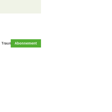
Traumtraktor
Abonnement
Hof-Management
Jahresserie