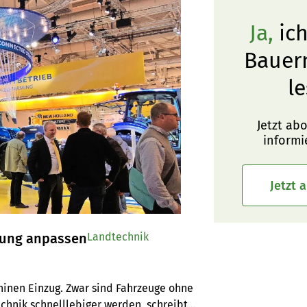
Ja,
ich
Bauer
le
Jetzt ab
informi
Jetzt 
lung anpassen
Landtechnik
hinen Einzug. Zwar sind Fahrzeuge ohne 
chnik schnelllebiger werden, schreibt 