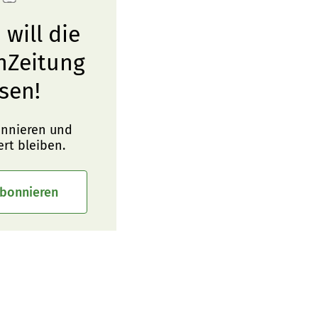
 will die
nZeitung
sen!
onnieren und
ert bleiben.
abonnieren