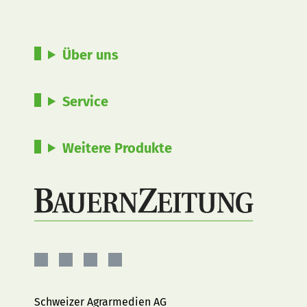
Über uns
Service
Weitere Produkte
BauernZeitung
BauernZeitung
BauernZeitung
BauernZeitung
auf
auf
auf
auf
Facebook
Instagram
YouTube
LinkedIn
Schweizer Agrarmedien AG