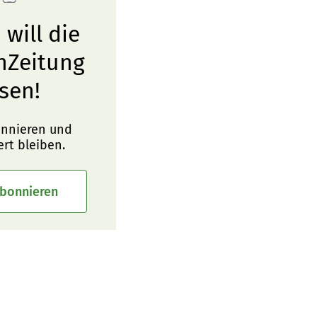
 will die
nZeitung
sen!
onnieren und
ert bleiben.
abonnieren