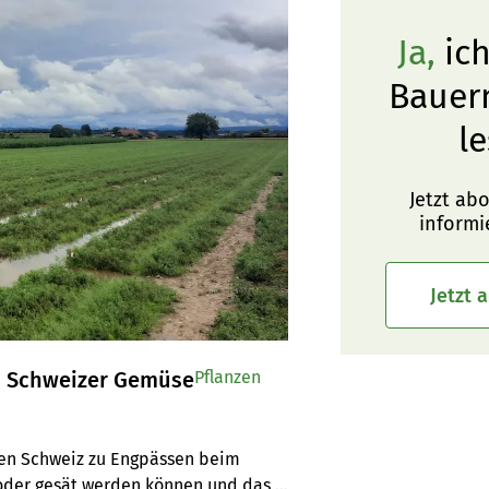
Ja,
ich
Bauer
le
Jetzt ab
informi
Jetzt 
on Schweizer Gemüse
Pflanzen
ten Schweiz zu Engpässen beim 
oder gesät werden können und das 