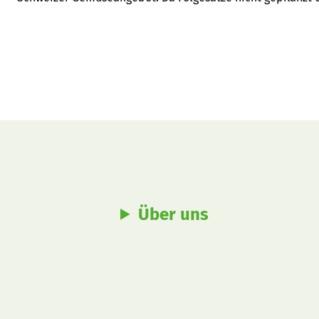
Wachstum generell verlangsamt ist, wird sich die geringe 
Wochen nicht verbessern.
Über uns