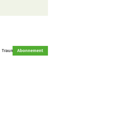
Traumtraktor
Abonnement
Hof-Management
Jahresserie