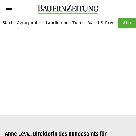
Suche
Start
Agrarpolitik
Landleben
Tiere
Markt & Preise
Pflan
Abo
Anne Lévy,, Direktorin des Bundesamts für