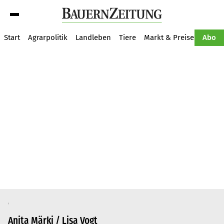
Suche
Start
Agrarpolitik
Landleben
Tiere
Markt & Preise
Pflan
Abo
Anita Märki / Lisa Vogt