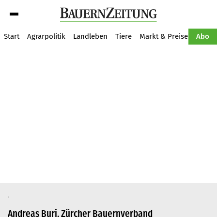
Suche
Start
Agrarpolitik
Landleben
Tiere
Markt & Preise
Pflan
Abo
Andreas Buri, Zürcher Bauernverband