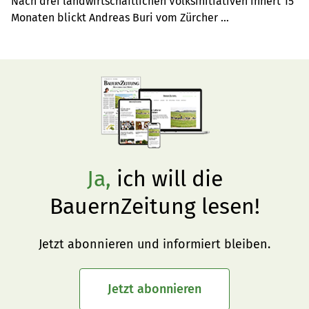
Nach drei landwirtschaftlichen Volksinitiativen innert 15 
Monaten blickt Andreas Buri vom Zürcher 
Bauernverband in die Zukunft und wünscht sich von der 
Politik, den Landwirtschaftsverbänden und den 
Konsumenten so Einiges.
Ja,
ich will die
BauernZeitung lesen!
Jetzt abonnieren und informiert bleiben.
Jetzt abonnieren