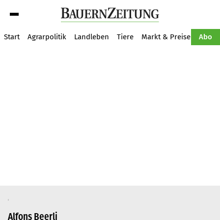
Suche
Start
Agrarpolitik
Landleben
Tiere
Markt & Preise
Pflan
Abo
Alfons Beerli