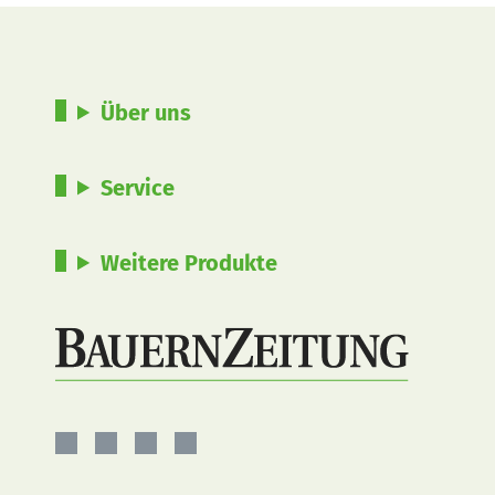
Über uns
Service
Weitere Produkte
BauernZeitung
BauernZeitung
BauernZeitung
BauernZeitung
auf
auf
auf
auf