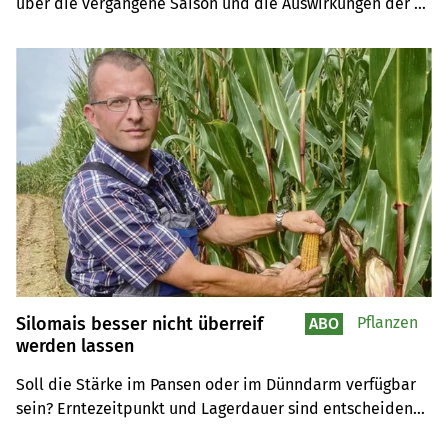
über die vergangene Saison und die Auswirkungen der 
Corona-Pandemie. Die Krise brachte seine Planung arg 
durcheinander.
Silomais besser nicht überreif
Pflanzen
ABO
werden lassen
Soll die Stärke im Pansen oder im Dünndarm verfügbar 
sein? Erntezeitpunkt und Lagerdauer sind entscheidend 
für das Verhalten der Stärke.