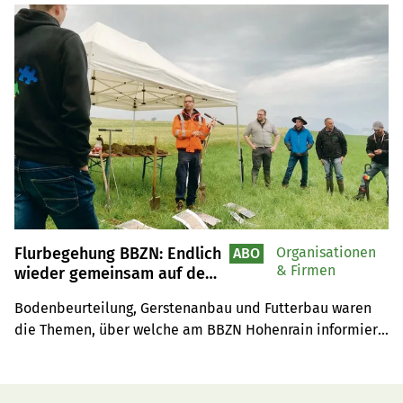
Flurbegehung BBZN: Endlich
Organisationen
ABO
& Firmen
wieder gemeinsam auf dem
Feld
Bodenbeurteilung, Gerstenanbau und Futterbau waren 
die Themen, über welche am BBZN Hohenrain informiert 
wurde. Einen Boden müsse man zuerst verstehen, bevor 
man richtig mit ihm umgehen könne.