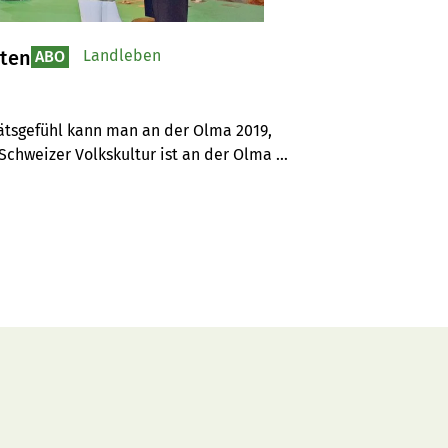
lten
Landleben
ABO
tätsgefühl kann man an der Olma 2019, 
chweizer Volkskultur ist an der Olma 
er Sonderschau "Dresscode" mit 