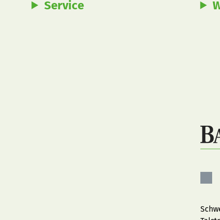
Service
W
Bau
auf
Fac
Schwe