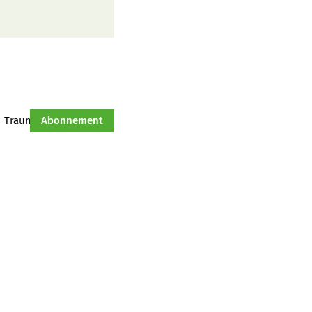
Traumtraktor
Abonnement
Hof-Management
Jahresserie