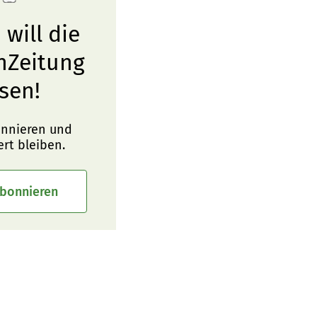
 will die
nZeitung
sen!
onnieren und
ert bleiben.
abonnieren