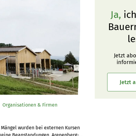
Ja,
ich
Bauer
le
Jetzt ab
informi
Jetzt 
Organisationen & Firmen
 Mängel wurden bei externen Kursen 
s keine Beanstandungen. Arenenberg-