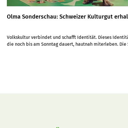
Olma Sonderschau: Schweizer Kulturgut erha
Volkskultur verbindet und schafft Identität. Dieses Identi
die noch bis am Sonntag dauert, hautnah miterleben. Die S
2019 nämlich Ehrengast und präsentiert sich im Rahmen d
Schweizer Trachten, Kunsthandwerk und vielem mehr.