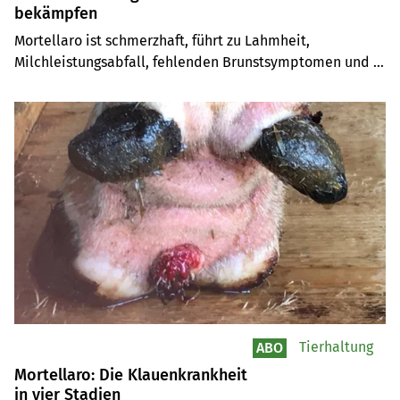
bekämpfen
Mortellaro ist schmerzhaft, führt zu Lahmheit, 
Milchleistungsabfall, fehlenden Brunstsymptomen und 
schlechter Fruchtbarkeit. Eine Behandlung muss rasch 
erfolgen. Wie diese genau aussehen muss, zeigt unser 
Listicle.
Tierhaltung
ABO
Mortellaro: Die Klauenkrankheit
in vier Stadien