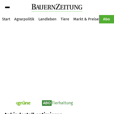
Suche
Start
Agrarpolitik
Landleben
Tiere
Markt & Preise
Pflan
Abo
ABO
Tierhaltung
pv_die-grune-online