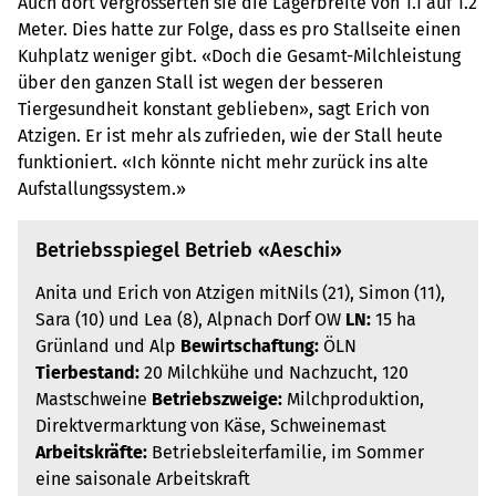
Auch dort vergrösserten sie die Lägerbreite von 1.1 auf 1.2
Meter. Dies hatte zur Folge, dass es pro Stallseite einen
Kuhplatz weniger gibt. «Doch die Gesamt-Milchleistung
über den ganzen Stall ist wegen der besseren
Tiergesundheit konstant geblieben», sagt Erich von
Atzigen. Er ist mehr als zufrieden, wie der Stall heute
funktioniert. «Ich könnte nicht mehr zurück ins alte
Aufstallungssystem.»
Betriebsspiegel Betrieb «Aeschi»
Anita und Erich von Atzigen mitNils (21), Simon (11),
Sara (10) und Lea (8), Alpnach Dorf OW
LN:
15 ha
Grünland und Alp
Bewirtschaftung:
ÖLN
Tierbestand:
20 Milchkühe und Nachzucht, 120
Mastschweine
Betriebszweige:
Milchproduktion,
Direktvermarktung von Käse, Schweinemast
Arbeitskräfte:
Betriebsleiterfamilie, im Sommer
eine saisonale Arbeitskraft