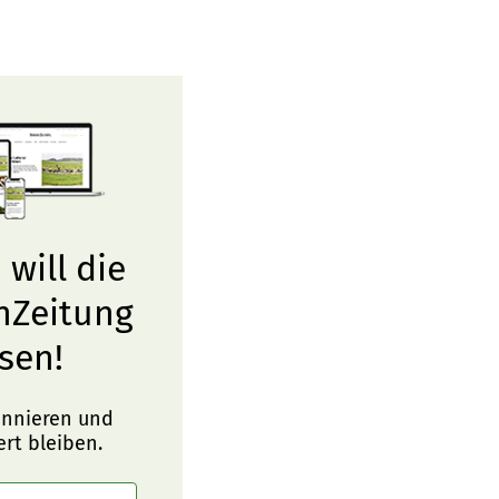
 will die
nZeitung
sen!
onnieren und
ert bleiben.