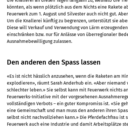
die Knallerei an diesen Tagen langsam zu, weshalb die T
könnten, als wenn plötzlich aus dem Nichts eine Rakete ab
Feuerwerk zum 1. August und Silvester auch nicht gut. Aber
Um die Knallerei künftig zu begrenzen, unterstützt sie aber
Diese will Verkauf und Verwendung von Lärm erzeugenden
einschränken bzw. nur für Anlässe von überregionaler Bed
Ausnahmebewilligung zulassen.
Den anderen den Spass lassen
«Es ist nicht hässlich anzusehen, wenn die Raketen am Hi
explodieren», räumt Sarah Anderhub ein. «Aber niemand 
schlechter leben.» Sie selbst kann mit Feuerwerk nichts an
Feuerwerks-Initiative mit der vorgesehenen Ausnahmeregel
vollständigen Verbots – ein guter Kompromiss ist. «Sie geh
eine Gemeinschaft und man muss den anderen ihren Spas
selbst nicht nachvollziehen kann.» Die Pferdefachfrau ist 
Feuerwerk auch eine Industrie und damit Arbeitsplätze st