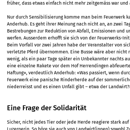
früher, dass etwas einfach nicht mehr zeitgemäss war un
Nur durch Sensibilisierung komme man beim Feuerwerk ka
Anderhub. Es geht ihrer Meinung nach nicht an, an zwei Tage
Bestrebungen zur Reduktion von Abfall, Emissionen und u
werfen. Ausserdem erhofft sie sich von der Feuerwerks-Ini
Beim Vorfall vor zwei Jahren habe der Veranstalter von sic
verletzte Pferd übernommen. Eine Busse wäre aber nicht
wenig, als ein paar Tage später ein Unbekannter nachts 
eine einzelne Rakete vor dem Hof Herrendingen abfeuerte
Haftung», verdeutlich Anderhub: «Was passiert, wenn dur
Feuerwerk eine panische Rinderherde auf der sommerlich
niederreisst und es einen Unfall gibt – etwa der Landwirt?
Eine Frage der Solidarität
Sicher, nicht jedes Tier oder jede Herde reagiere stark auf
Luzernerin. So höre sie auch von Landwirt(innen) sowohl