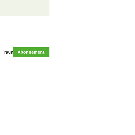
Traumtraktor
Abonnement
Hof-Management
Jahresserie