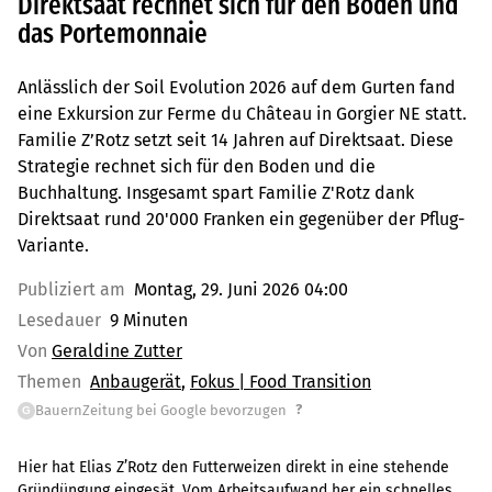
Direktsaat rechnet sich für den Boden und
das Portemonnaie
Anlässlich der Soil Evolution 2026 auf dem Gurten fand
eine Exkursion zur Ferme du Château in Gorgier NE statt.
Familie Z’Rotz setzt seit 14 Jahren auf Direktsaat. Diese
Strategie rechnet sich für den Boden und die
Buchhaltung. Insgesamt spart Familie Z'Rotz dank
Direktsaat rund 20'000 Franken ein gegenüber der Pflug-
Variante.
Publiziert am
Montag, 29. Juni 2026 04:00
Lesedauer
9 Minuten
Von
Geraldine Zutter
Themen
Anbaugerät
Fokus | Food Transition
?
BauernZeitung bei Google bevorzugen
G
Hier hat Elias Z’Rotz den Futterweizen direkt in eine stehende
Gründüngung eingesät. Vom Arbeitsaufwand her ein schnelles