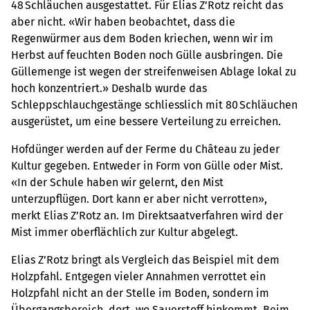
48 Schläuchen ausgestattet. Für Elias Z’Rotz reicht das
aber nicht. «Wir haben beobachtet, dass die
Regenwürmer aus dem Boden kriechen, wenn wir im
Herbst auf feuchten Boden noch Gülle ausbringen. Die
Güllemenge ist wegen der streifenweisen Ablage lokal zu
hoch konzentriert.» Deshalb wurde das
Schleppschlauchgestänge schliesslich mit 80 Schläuchen
ausgerüstet, um eine bessere Verteilung zu erreichen.
Hofdünger werden auf der Ferme du Château zu jeder
Kultur gegeben. Entweder in Form von Gülle oder Mist.
«In der Schule haben wir gelernt, den Mist
unterzupflügen. Dort kann er aber nicht verrotten»,
merkt Elias Z’Rotz an. Im Direktsaatverfahren wird der
Mist immer oberflächlich zur Kultur abgelegt.
Elias Z’Rotz bringt als Vergleich das Beispiel mit dem
Holzpfahl. Entgegen vieler Annahmen verrottet ein
Holzpfahl nicht an der Stelle im Boden, sondern im
Übergangsbereich, dort, wo Sauerstoff hinkommt. Beim