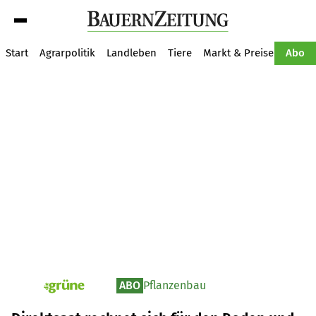
Suche
Start
Agrarpolitik
Landleben
Tiere
Markt & Preise
Pflan
Abo
ABO
Pflanzenbau
pv_die-grune-online