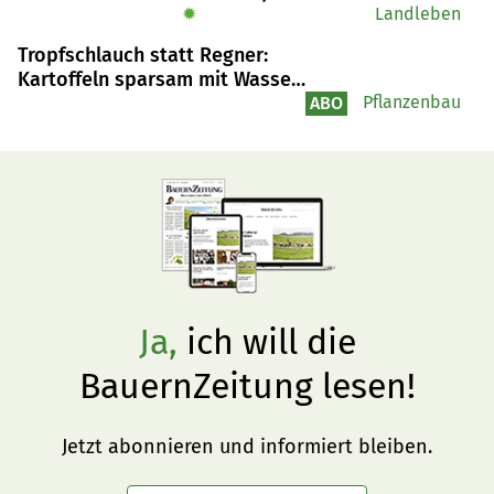
oder Rinder auf der Alp.
✹
Landleben
Tropfschlauch statt Regner:
Kartoffeln sparsam mit Wasser
versorgen und gleich düngen
Pflanzenbau
ABO
Ja,
ich will die
BauernZeitung lesen!
Jetzt abonnieren und informiert bleiben.