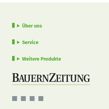
Über uns
Service
Weitere Produkte
BauernZeitung
BauernZeitung
BauernZeitung
BauernZeitung
auf
auf
auf
auf