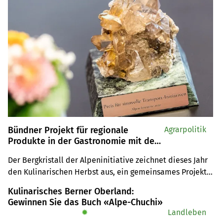
Bündner Projekt für regionale
Agrarpolitik
Produkte in der Gastronomie mit dem
«Bergkristall»-Preis ausgezeichnet
Der Bergkristall der Alpeninitiative zeichnet dieses Jahr 
den Kulinarischen Herbst aus, ein gemeinsames Projekt 
von GastroGraubünden und Alpinavera. Das Projekt 
Kulinarisches Berner Oberland:
fördert die Regionalität in Urner, Glarner und Bündner 
Gewinnen Sie das Buch «Alpe-Chuchi»
Restaurants.
✹
Landleben