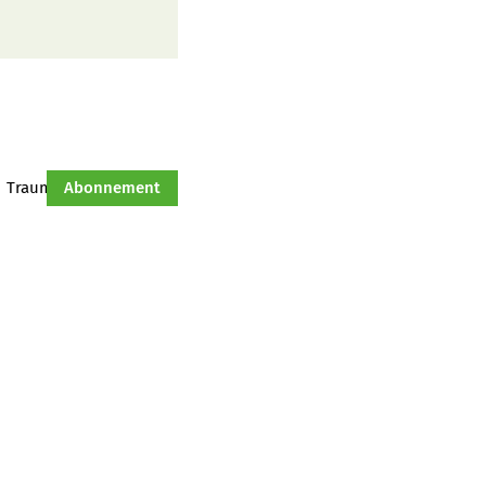
Traumtraktor
Abonnement
Hof-Management
Jahresserie