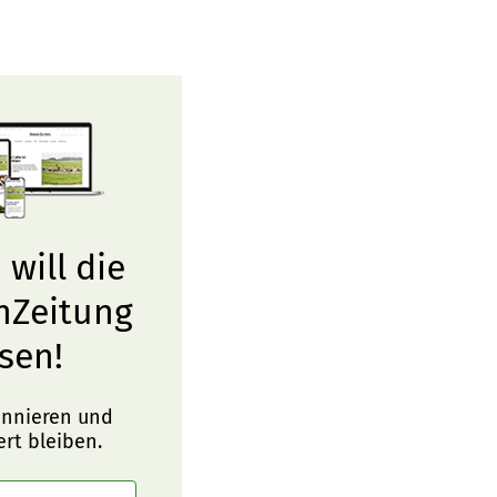
 will die
nZeitung
sen!
onnieren und
ert bleiben.