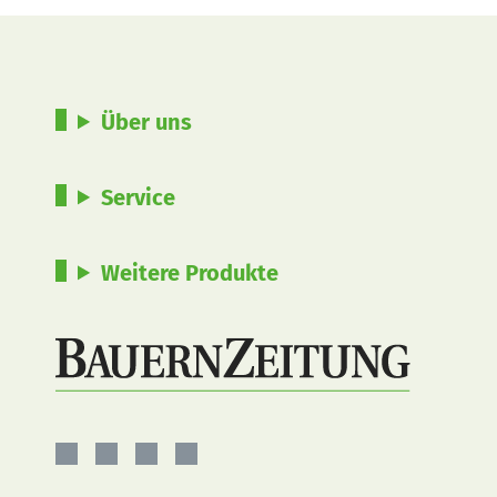
Über uns
Service
Weitere Produkte
BauernZeitung
BauernZeitung
BauernZeitung
BauernZeitung
auf
auf
auf
auf