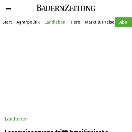
Suche
Start
Agrarpolitik
Landleben
Tiere
Markt & Preise
Pflan
Abo
Landleben