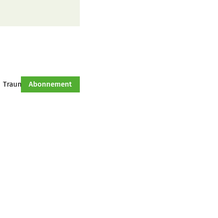
Traumtraktor
Abonnement
Hof-Management
Jahresserie