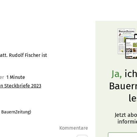
tt. Rudolf Fischer ist
Ja,
ich
er
1 Minute
Bauer
n Steckbriefe 2023
le
:
BauernZeitung
)
Jetzt ab
informi
Kommentare