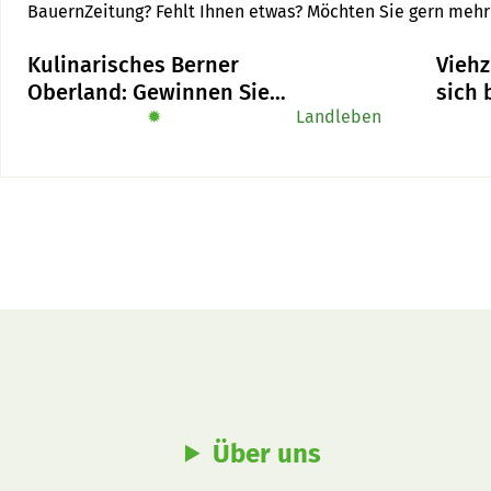
BauernZeitung? Fehlt Ihnen etwas? Möchten Sie gern meh
weniger?
Kulinarisches Berner
Viehz
Oberland: Gewinnen Sie
sich
das Buch «Alpe-Chuchi»
✹
Landleben
Über uns