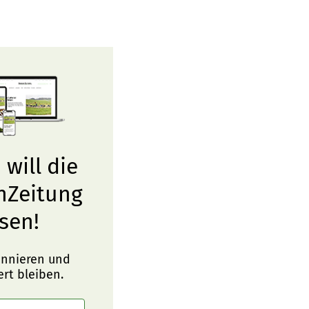
 will die
nZeitung
sen!
onnieren und
ert bleiben.