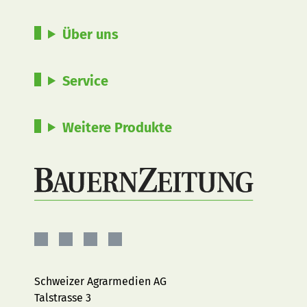
Über uns
Service
Weitere Produkte
BauernZeitung
BauernZeitung
BauernZeitung
BauernZeitung
auf
auf
auf
auf
Facebook
Instagram
YouTube
LinkedIn
Schweizer Agrarmedien AG
Talstrasse 3