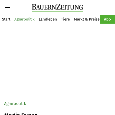
Suche
Start
Agrarpolitik
Landleben
Tiere
Markt & Preise
Pflan
Abo
Agrarpolitik