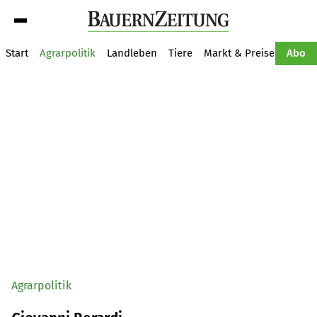
Suche
Start
Agrarpolitik
Landleben
Tiere
Markt & Preise
Pflan
Abo
Agrarpolitik