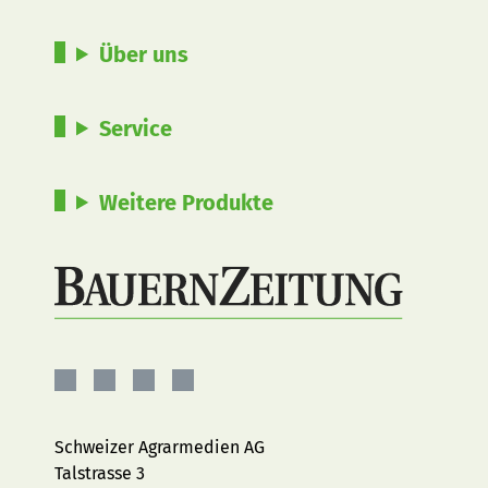
Über uns
Service
Weitere Produkte
BauernZeitung
BauernZeitung
BauernZeitung
BauernZeitung
auf
auf
auf
auf
Facebook
Instagram
YouTube
LinkedIn
Schweizer Agrarmedien AG
Talstrasse 3