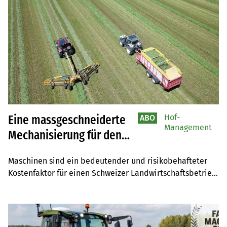
Hof-
Eine massgeschneiderte
ABO
Management
Mechanisierung für den
Landwirtschaftsbetrieb
Maschinen sind ein bedeutender und risikobehafteter 
Kostenfaktor für einen Schweizer Landwirtschaftsbetrieb. 
Durch die Auslagerung an Lohnunternehmer wird es 
besser. Die Familie Duperrex macht jedoch das Gegenteil 
– aus überzeugenden Gründen.