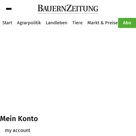
Suche
Start
Agrarpolitik
Landleben
Tiere
Markt & Preise
Pflan
Abo
Mein Konto
my account